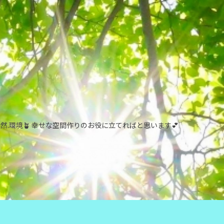
自然.環境🪴 幸せな空間作りのお役に立てればと思います💕