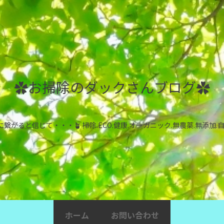
✿お掃除のダックさんブログ✿
ると信じて・・・🪴 掃除.ECO.健康.オーガニック.無農薬.無添加.
ホーム
お問い合わせ