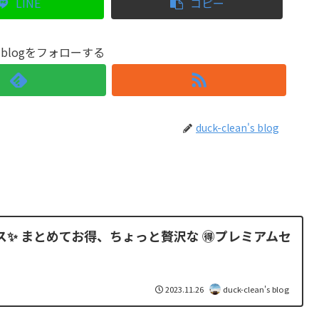
LINE
コピー
n's blogをフォローする
duck-clean's blog
✨ まとめてお得、ちょっと贅沢な 🉐プレミアムセ
2023.11.26
duck-clean's blog