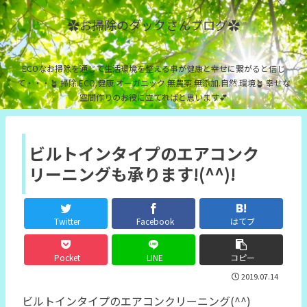
✿お掃除のダックさんブログ✿
ECOなお掃除を通じて生活環境を整える事が健康と幸せに繋がると信じ
て・・・🪴 掃除.ECO.健康.オーガニック.無農薬.無添加.自然.環境🪴 幸せな
空間作りのお役に立てればと思います💕
ビルトインタイプのエアコンク
リーニングも承ります!(^^)!
Twitter
Facebook
はてブ
Pocket
LINE
コピー
2019.07.14
ビルトインタイプのエアコンクリーニング(^^)