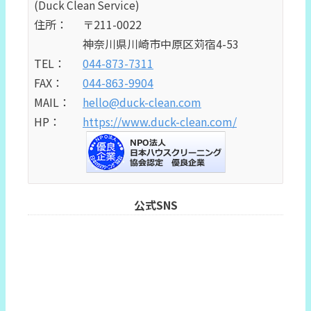
(Duck Clean Service)
住所：
〒211-0022
神奈川県川崎市中原区苅宿4-53
TEL：
044-873-7311
FAX：
044-863-9904
MAIL：
hello@duck-clean.com
HP：
https://www.duck-clean.com/
公式SNS