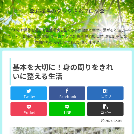
✿お掃除のダックさんブログ✿
ECOなお掃除を通じて生活環境を整える事が健康と幸せに繋がると信じ
て・・・🪴 掃除.ECO.健康.オーガニック.無農薬.無添加.自然.環境🪴 幸せな
空間作りのお役に立てればと思います💕
基本を大切に！身の周りをきれ
いに整える生活
Twitter
Facebook
はてブ
Pocket
LINE
コピー
2024.02.08