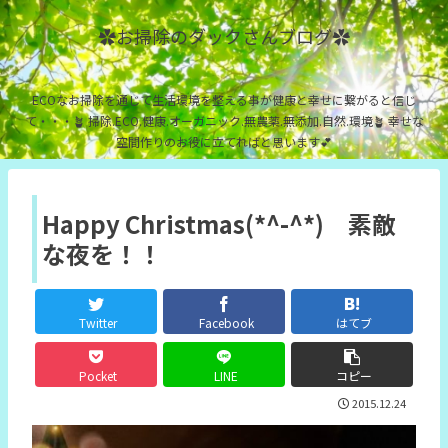
✿お掃除のダックさんブログ✿
ECOなお掃除を通じて生活環境を整える事が健康と幸せに繋がると信じ
て・・・🪴 掃除.ECO.健康.オーガニック.無農薬.無添加.自然.環境🪴 幸せな
空間作りのお役に立てればと思います💕
Happy Christmas(*^-^*) 素敵
な夜を！！
Twitter
Facebook
はてブ
Pocket
LINE
コピー
2015.12.24