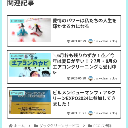
関連記事
愛情のパワーは私たちの人生を
ECOお掃除
輝かせる力になる
2024.02.29
duck-clean's blog
＼6月枠も残りわずか！⚠️／今
ECOお掃除
年は夏日が早い！？7月・8月の
エアコンクリーニングも受付中
✨
2026.05.28
duck-clean's blog
ビルメンヒューマンフェア&ク
ECOお掃除
リーンEXPO2024に参加してき
ました！
2024.11.21
duck-clean's blog
ホーム
ダッククリーンサービス
ECOお掃除