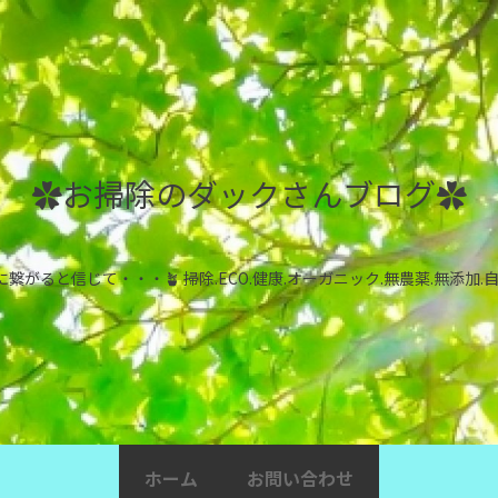
✿お掃除のダックさんブログ✿
ると信じて・・・🪴 掃除.ECO.健康.オーガニック.無農薬.無添加.
ホーム
お問い合わせ