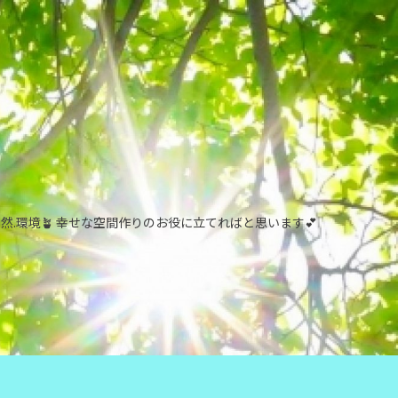
自然.環境🪴 幸せな空間作りのお役に立てればと思います💕